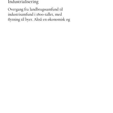
Industrialisering
Overgang fra landbrugssamfund til
industrisamfund i 1800-tallet, med
flytning til byer. Altså en økonomisk og
samfundsmæssig omstilling med maskiner
og byvækst, som skabte grobund for
arbejderbevægelsen.
Kommunisme
Politisk system, hvor staten ejer
produktionsmidlerne; centralt i
Østblokken under Den Kolde Krig.
Marxismen
En politisk ideologi, forgænger for
kommunismen, med fokus på