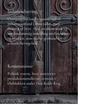
Industrialisering
Overgang fra landbrugssamfund til
industrisamfund i 1800-tallet, med
flytning til byer. Altså en økonomisk og
samfundsmæssig omstilling med maskiner
og byvækst, som skabte grobund for
arbejderbevægelsen.
Kommunisme
Politisk system, hvor staten ejer
produktionsmidlerne; centralt i
Østblokken under Den Kolde Krig.
Marxismen