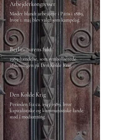
Arbejderkongresser
Møder blandt arbejdere i Paris i 1889,
hvor 1. maj blev valgt som kampdag.
Berlinmurens fald
1989-hændelse, som symboliserede
afslutningen på Den Kolde Krig.
Den Kolde Krig
Perioden fra ca.
1945-1989
, hvor
kapitalistiske og kommunistiske lande
stod i modsætning.