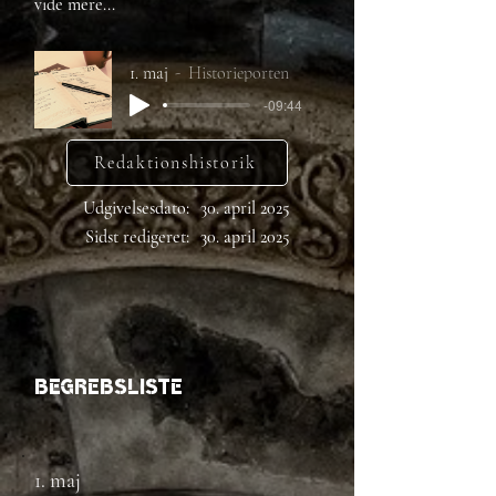
vide mere...
1. maj
Historieporten
-09:44
Redaktionshistorik
Udgivelsesdato:
30. april 2025
Sidst redigeret:
30. april 2025
Begrebsliste
1. maj