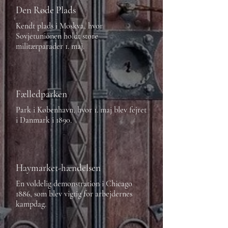
Den Røde Plads
Kendt plads i Moskva, hvor
Sovjetunionen holdt store
militærparader 1. maj.
Fælledparken
Park i København, hvor 1. maj blev fejret
i Danmark i 1890.
Haymarket-hændelsen
En voldelig demonstration i Chicago
1886, som blev vigtig for arbejdernes
kampdag.