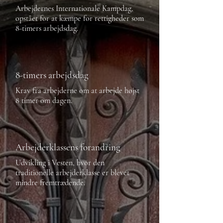
Arbejdernes Internationale Kampdag,
opstået for at kæmpe for rettigheder som
8-timers arbejdsdag.
8-timers arbejdsdag
Krav fra arbejderne om at arbejde højst
8 timer om dagen.
Arbejderklassens forandring
Udvikling i Vesten, hvor den
traditionelle arbejderklasse er blevet
mindre fremtrædende.