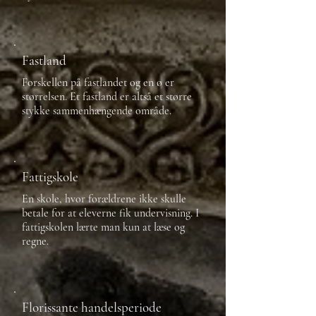
Fastland
Forskellen på fastlandet og en ø er
størrelsen. Et fastland er altså et større
stykke sammenhængende område.
Fattigskole
En skole, hvor forældrene ikke skulle
betale for at eleverne fik undervisning. I
fattigskolen lærte man kun at læse og
regne.
Florissante handelsperiode