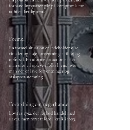
En politisk aftale hvor flere partier eller
forhandlingsparter går på kompromis for
at få en færdig aftale.
Formel
En formel situation er indeholder ofte
ritualer og høje forventninger til tøj og
opførsel. En uformel situation er det
man ofte vil opleve i folks hjem, hvor
man der er lave forventninger og
afslappet stemning.
Forordning om negerhandel
Lov fra 1792, der forbød handel med
slaver, men først trådte i kraft i 1803.