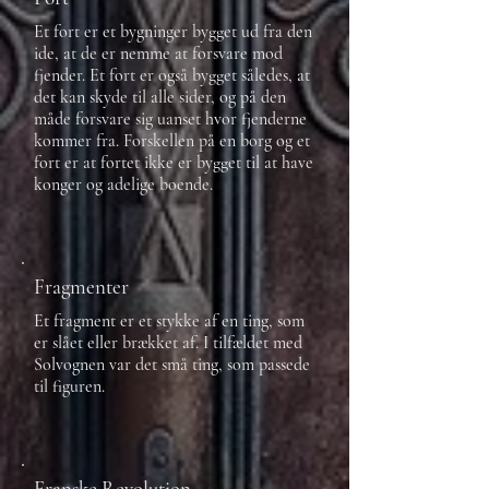
Et fort er et bygninger bygget ud fra den
ide, at de er nemme at forsvare mod
fjender. Et fort er også bygget således, at
det kan skyde til alle sider, og på den
måde forsvare sig uanset hvor fjenderne
kommer fra. Forskellen på en borg og et
fort er at fortet ikke er bygget til at have
konger og adelige boende.
Fragmenter
Et fragment er et stykke af en ting, som
er slået eller brækket af. I tilfældet med
Solvognen var det små ting, som passede
til figuren.
Franske Revolution