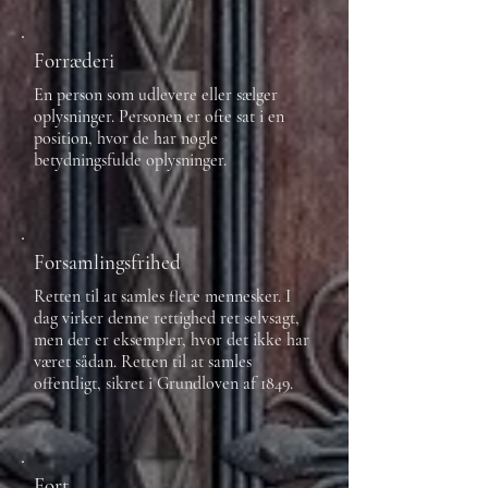
Forræderi
En person som udlevere eller sælger
oplysninger. Personen er ofte sat i en
position, hvor de har nogle
betydningsfulde oplysninger.
Forsamlingsfrihed
Retten til at samles flere mennesker. I
dag virker denne rettighed ret selvsagt,
men der er eksempler, hvor det ikke har
været sådan. Retten til at samles
offentligt, sikret i Grundloven af 1849.
Fort