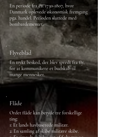
En periode fra ca.
1730-1807
, hvor
Danmark oplevede økonomisk fremgang
pga. handel. Perioden sluttede med
bombardementet.
Flyveblad
En trykt besked, der blev spredt fra fly,
for at kommunikere et budskab til
mange mennesker.
Flåde
Ordet flåde kan betyde tre forskellige
ting:
1: Et lands havbaserede militær.
2: En samling af skibe militære skibe.