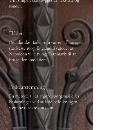
3: Et simpelt skib bygget af f.eks træ og
tønder.
Flåden
Den danske flåde, som var en af Europas
stærkeste 1807. England frygtede, at
Napoleon ville tvinge Danmark til at
bruge den imod dem.
Folkeafstemning
En metode til at afgøre spørgsmål eller
beslutninger ved at lade befolkningen
stemme direkte om dem.