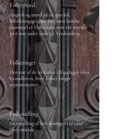
Folkemord
Angreb og mord på en specifik
befolkningsgruppe. Det mest kendte
eksempel er Holocaust, som var mordet
på 6 mio jøder under 2. Verdenskrig.
Folketinget
Den ene af de to kamre i Rigsdagen efter
Grundloven, hvor folket vælger
repræsentanter.
Folketælling
En optælling af befolkningen i et land
eller område.