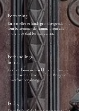
Forfatning
En stat eller et lands grundlæggende lov,
som bestemmer de rammer, som alle
andre love skal formes ud fra.
Forhandlings-
bordet
Det bord som man sidder rundt om, når
man prøver at lave en aftale. Bruges ofte
i overført betydning.
Forlig