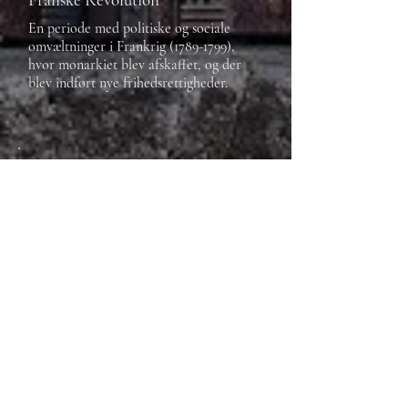
En periode med politiske og sociale
omvæltninger i Frankrig
(1789-1799)
,
hvor monarkiet blev afskaffet, og der
blev indført nye frihedsrettigheder.
Fraternisering
At etablere personlige relationer mellem
individer fra modstående sider i en
konflikt.
Fredløs
En fredløs er en, som skal anholdes hvor
end han eller hun bliver fundet.