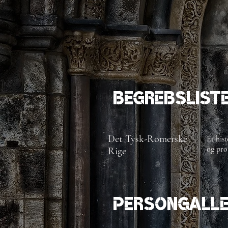
Begrebslist
Det Tysk-Romerske
Et his
og prot
Rige
Persongalle