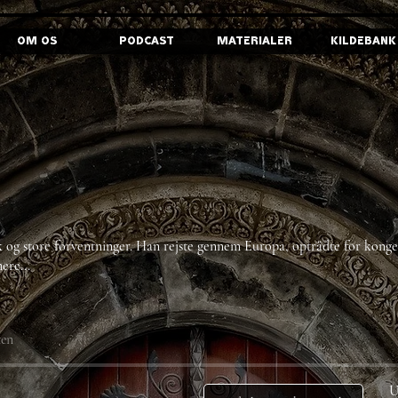
Om os
Podcast
Materialer
Kildebank
 og store forventninger. Han rejste gennem Europa, optrådte for kong
ere...
ten
U