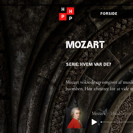
Forside
Mozart
Serie:
Hvem var de?
Mozart voksede op omgivet af musik
barnsben. Hør afsnittet for at vide m
Mozart
Historiepor