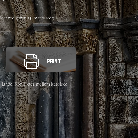
idst redigeret:
25. marts 2025
Print
e lande. Konflikter mellem katolske