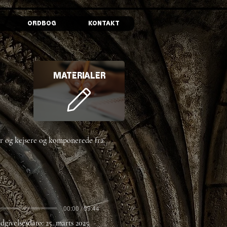
Ordbog
Kontakt
Materialer
er og kejsere og komponerede fra
00:00 / 09:44
dgivelsesdato:
25. marts 2025