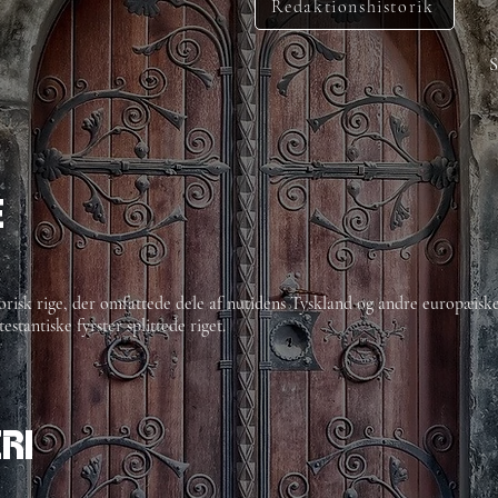
Redaktionshistorik
S
e
torisk rige, der omfattede dele af nutidens Tyskland og andre europæisk
estantiske fyrster splittede riget.
ri