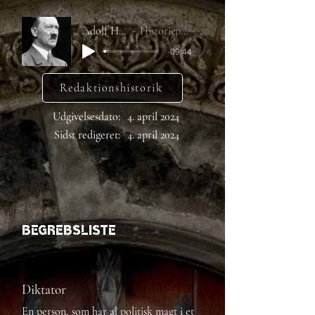
Adolf Hitler
Historieporten
-09:44
Redaktionshistorik
Udgivelsesdato:
4. april 2024
Sidst redigeret:
4. april 2024
Begrebsliste
Diktator
En person, som har al politisk magt i et