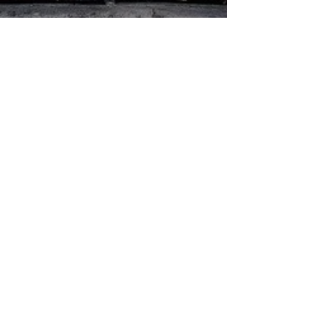
Republik
Et styre med en folkevalgt leder. Denne
kaldes ofte en præsident.
Ultranationalist
En person, som er meget nationalistisk.
Se "Nationalist" eller "Nationalisme"
Persongalleri