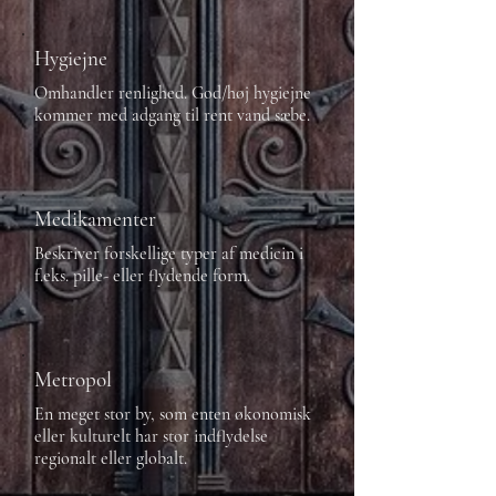
Hygiejne
Omhandler renlighed. God/høj hygiejne
kommer med adgang til rent vand sæbe.
Medikamenter
Beskriver forskellige typer af medicin i
f.eks. pille- eller flydende form.
Metropol
En meget stor by, som enten økonomisk
eller kulturelt har stor indflydelse
regionalt eller globalt.