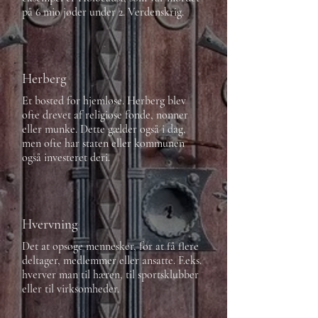
på 6 mio jøder under 2. Verdenskrig.
Herberg
Et bosted for hjemløse. Herberg blev
ofte drevet af religiøse fonde, nonner
eller munke. Dette gælder også i dag,
men ofte har staten eller kommunen
også investeret deri.
Hvervning
Det at opsøge mennesker, for at få flere
deltager, medlemmer eller ansatte. F.eks.
hverver man til hæren, til sportsklubber
eller til virksomheder.