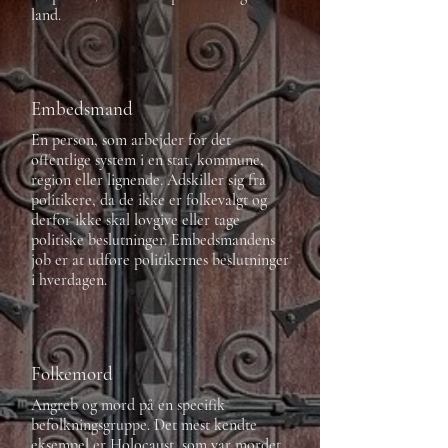
land.
Embedsmand
En person, som arbejder for det
offentlige system i en stat, kommune,
region eller lignende. Adskiller sig fra
politikere, da de ikke er folkevalgt og
derfor ikke skal lovgive eller tage
politiske beslutninger. Embedsmandens
job er at udføre politikernes beslutninger
i hverdagen.
Folkemord
Angreb og mord på en specifik
befolkningsgruppe. Det mest kendte
eksempel er Holocaust, som var mordet