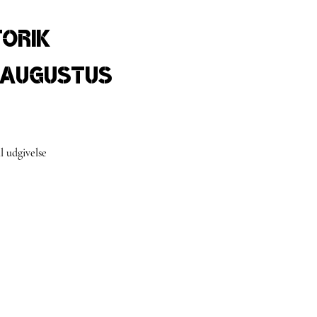
torik
 Augustus
l udgivelse