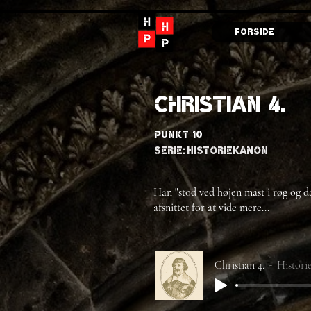
Forside
Christian 4.
Punkt 10
Serie:
Historiekanon
Han "stod ved højen mast i røg og 
afsnittet for at vide mere...
Christian 4.
Histori