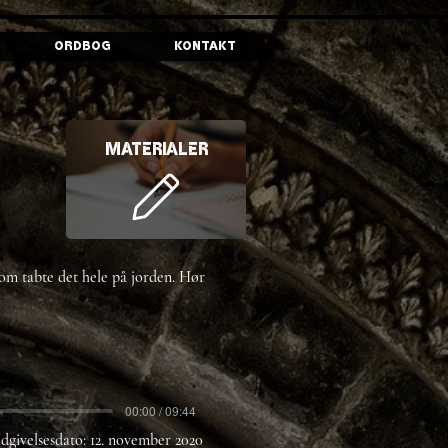
Ordbog
Kontakt
Materialer
m tabte det hele på jorden. Hør
00:00 / 09:44
dgivelsesdato:
12. november 2020