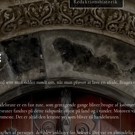
Redaktionshistorik
S
e
rd som man sidder rundt om, når man prøver at lave en aftale. Bruges of
delsrute er en fast rute, som gentagende gange bliver brugte af købmænd 
sruter fandtes på dette tidspunkt oftest på land og i vandet. Motoren v
mmeste. Det er altid den letteste vej som bliver til handelsruten.
telser af personer, der blev anklaget for hekseri. Det var en almindelig p