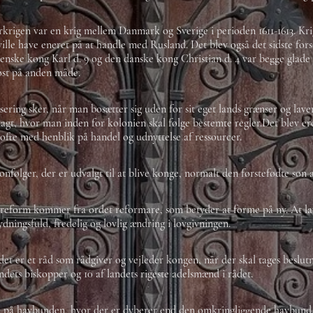
krigen var en krig mellem Danmark og Sverige i perioden 1611-1613. Kr
ville have eneret på at handle med Rusland. Det blev også det sidste fo
enske kong Karl d. 9 og den danske kong Christian d. 4 var begge glade
øst på anden måde.
sering sker, når man bosætter sig uden for sit eget lands grænser og lave
gt, hvor man inden for kolonien skal følge bestemte regler.Det blev er
 ofte med henblik på handel og udnyttelse af ressourcer.
onfølger, der er udvalgt til at blive konge, normalt den førstefødte søn
reform kommer fra ordet reformare, som betyder at forme på ny. At la
ydningsfuld, fredelig og lovlig ændring i lovgivningen.
det er et råd som rådgiver og vejleder kongen, når der skal tages beslut
andets biskopper og 10 af landets rigeste adelsmænd i rådet.
d på havbunden, hvor der er dyberer end den omkringliggende havbund. 