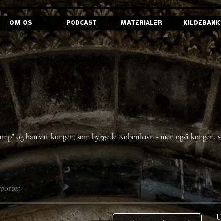
Om os
Podcast
Materialer
Kildebank
damp" og han var kongen, som byggede København - men også kongen, so
eporten
U