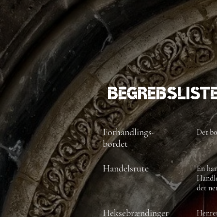
Begrebslist
Forhandlings-
Det bo
bordet
Handelsrute
En han
Handle
det ne
Heksebrændinger
Henret