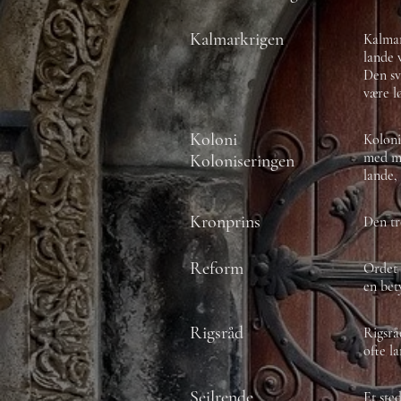
Kalmarkrigen
Kalmar
lande 
Den sv
være l
Koloni
Koloni
med ma
Koloniseringen
lande,
Kronprins
Den tr
Reform
Ordet 
en bet
Rigsråd
Rigsrå
ofte l
Sejlrende
Et ste