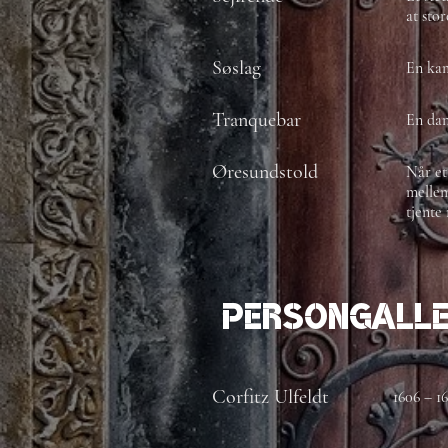
at stor
Søslag
En kam
Tranquebar
En dan
Øresundstold
Når et
mellem
tjente
Persongalle
Corfitz Ulfeldt
1606 – 1