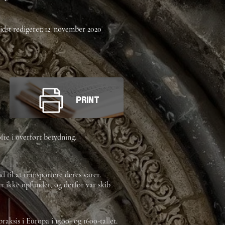
idst redigeret:
12. november 2020
Print
te i overført betydning.
til at transportere deres varer.
ar ikke opfundet, og derfor var skib
raksis i Europa i 1500- og 1600-tallet.