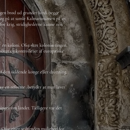
igen brød ud grundet fordi begge
rsøg på at samle Kalmarunionen på ny.
 for krig, stridighederne kunne nok
r en koloni. Ofte sker koloniseringen
obret og kontrolleret af europæiske
 af den siddende konge eller dronning.
ve en reforme, betyder at man laver
ninger om landet. Tidligere var det
Ofte giver sejlrenden mulighed for