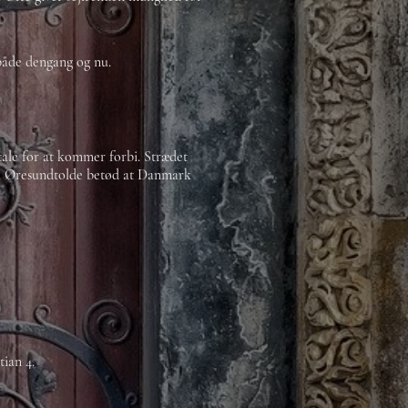
både dengang og nu.
tale for at kommer forbi. Strædet
d. Øresundtolde betød at Danmark
tian 4.