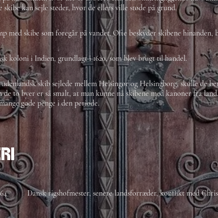
e skibe kan sejle steder, hvor de ellers ville støde på grund.
p med skibe som foregår på vandet. Ofte beskyder skibene hinanden, 
sk koloni i Indien, grundlagt i 1620, som blev brugt til handel.
 udenlandsk skib sejlede mellem Helsingør og Helsingborg, skulle de be
 de to byer er så smalt, at man kunne nå skibene med kanoner fra lan
 mange gode penge i den periode.
ri
664
Dansk rigshofmester, senere landsforræder, konflikt med Chris