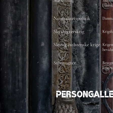
Mønstring
Samlin
Danma
Neutralitetspolitik
Danmar
Skyttegravskrig
Krigsf
Slesvig-holstenske krige
Krigen
bevids
Stormagter
Betegn
krigen
Persongalle