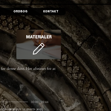
Ordbog
Kontakt
Materialer
 før denne dato. Hør afsnittet for at
00:00 / 09:44
dgivelsesdato:
11. marts 2025