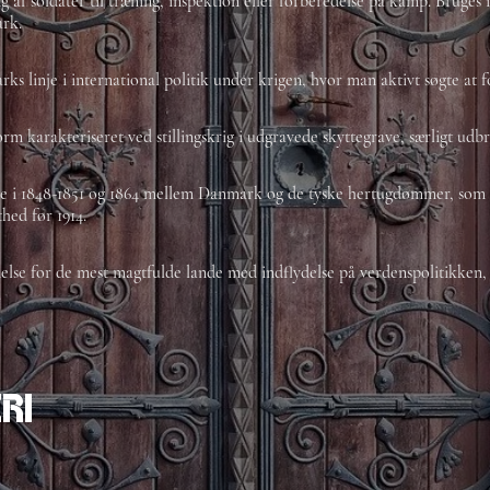
g af soldater til træning, inspektion eller forberedelse på kamp. Bruge
rk.
ks linje i international politik under krigen, hvor man aktivt søgte at f
orm karakteriseret ved stillingskrig i udgravede skyttegrave, særligt ud
e i 1848-1851 og 1864 mellem Danmark og de tyske hertugdømmer, som h
thed før 1914.
else for de mest magtfulde lande med indflydelse på verdenspolitikken, 
.
ri