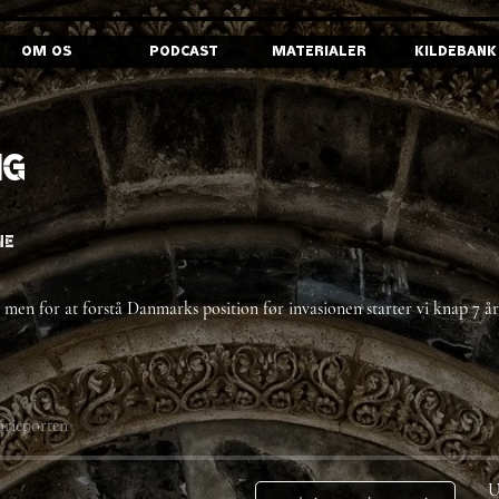
Om os
Podcast
Materialer
Kildebank
ig
ne
- men for at forstå Danmarks position før invasionen starter vi knap 7 år
orieporten
U