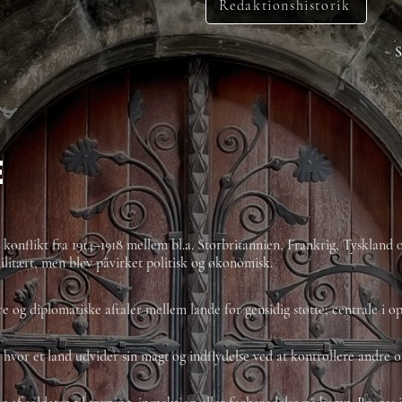
Redaktionshistorik
S
e
 konflikt fra 1914–1918 mellem bl.a. Storbritannien, Frankrig, Tysklan
ilitært, men blev påvirket politisk og økonomisk.
re og diplomatiske aftaler mellem lande for gensidig støtte; centrale i o
k hvor et land udvider sin magt og indflydelse ved at kontrollere andre 