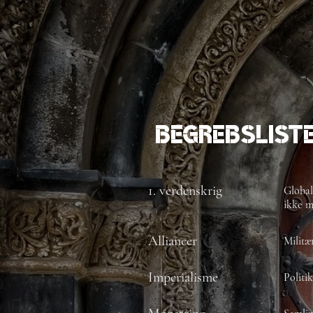
Begrebslist
1. verdenskrig
Global
ikke m
Alliancer
Militæ
Imperialisme
Politi