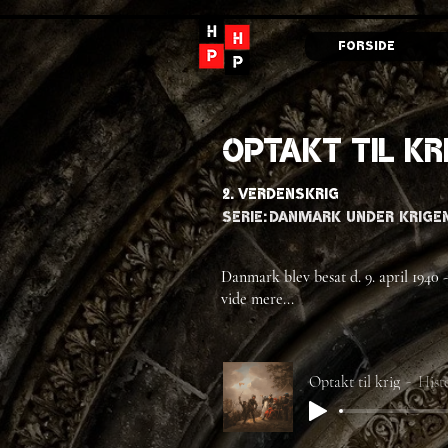
Forside
Optakt til kr
2. Verdenskrig
Serie:
Danmark Under Krige
Danmark blev besat d. 9. april 1940 
vide mere...
Optakt til krig
Hist