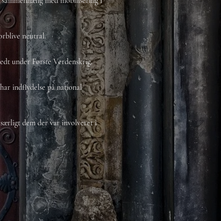
s i sammenhæng med mobilisering i
orblive neutral.
bredt under Første Verdenskrig.
ar indflydelse på national
særligt dem der var involveret i