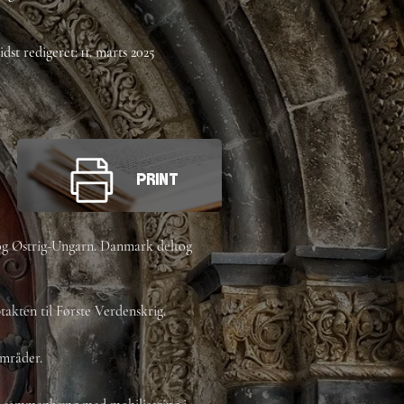
idst redigeret:
11. marts 2025
Print
d og Østrig-Ungarn. Danmark deltog
ptakten til Første Verdenskrig.
områder.