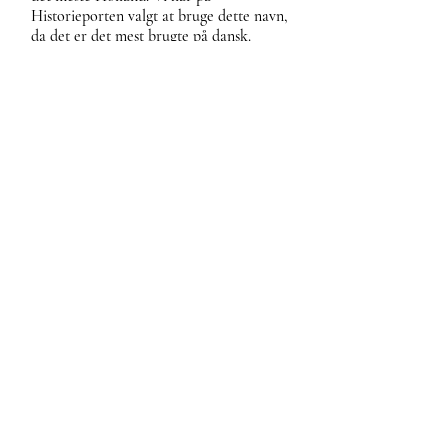
Historieporten valgt at bruge dette navn,
da det er det mest brugte på dansk.
Egentlig er Holland en delstat i
Nederlandende og derfor er udtrykket
delvist forkert.
Hoveri
Pligtarbejde, som fæstebønder skulle
udføre for godsejeren uden betaling.
Kunne være landbrugsarbejde eller
bygningsarbejde.
Husar
Soldater til hest
Hvervning